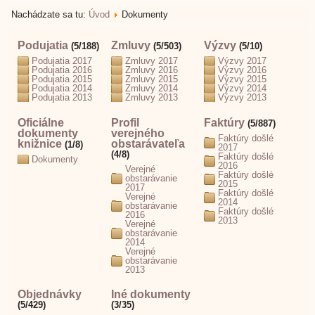
Nachádzate sa tu:
Úvod
Dokumenty
Podujatia
Zmluvy
Výzvy
(5/188)
(5/503)
(5/10)
Podujatia 2017
Zmluvy 2017
Výzvy 2017
Podujatia 2016
Zmluvy 2016
Výzvy 2016
Podujatia 2015
Zmluvy 2015
Výzvy 2015
Podujatia 2014
Zmluvy 2014
Výzvy 2014
Podujatia 2013
Zmluvy 2013
Výzvy 2013
Oficiálne
Profil
Faktúry
(5/887)
dokumenty
verejného
Faktúry došlé
knižnice
obstarávateľa
(1/8)
2017
(4/8)
Faktúry došlé
Dokumenty
2016
Verejné
Faktúry došlé
obstarávanie
2015
2017
Faktúry došlé
Verejné
2014
obstarávanie
Faktúry došlé
2016
2013
Verejné
obstarávanie
2014
Verejné
obstarávanie
2013
Objednávky
Iné dokumenty
(5/429)
(3/35)