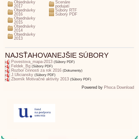
Objednávky
Scenáre
2017
podujatí
Objednávky
Súbory RTF
2016
Súbory PDF
Objednávky
2015
Objednávky
2014
Objednávky
2013
NAJSŤAHOVANEJŠIE SÚBORY
Povestova_mapa-2013
(Súbory PDF)
Feldek_Bg
(Súbory PDF)
Rozbor činnosti za rok 2016
(Dokumenty)
J.Uliciansky
(Súbory PDF)
Zborník Motivačné aktivity 2013
(Súbory PDF)
Powered by
Phoca Download