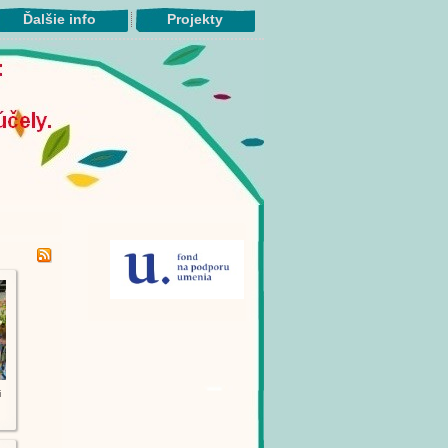
Ďalšie info
Projekty
i