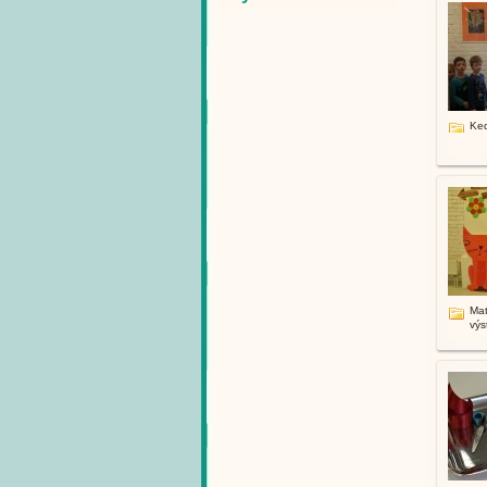
Keď
Mat
výs