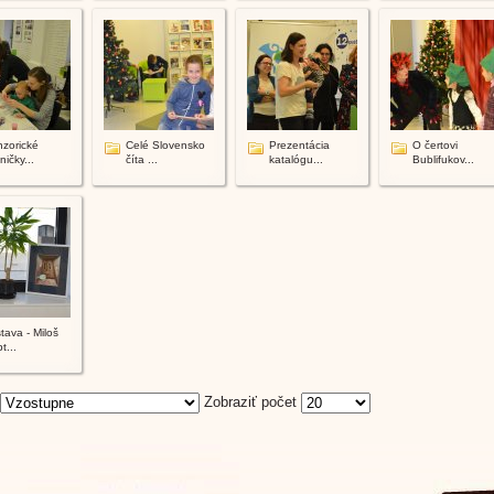
zorické
Celé Slovensko
Prezentácia
O čertovi
ničky...
číta ...
katalógu...
Bublifukov...
tava - Miloš
t...
Zobraziť počet
Powered by
Pho