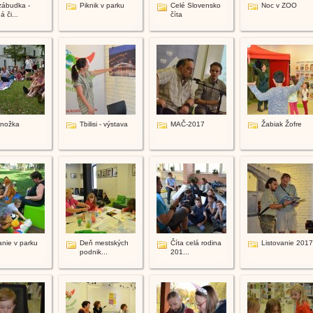
zábudka -
Piknik v parku
Celé Slovensko
Noc v ZOO
á či...
číta
onožka
Tbilisi - výstava
MAČ-2017
Žabiak Žofre
anie v parku
Deň mestských
Číta celá rodina
Listovanie 2017
podnik...
201...