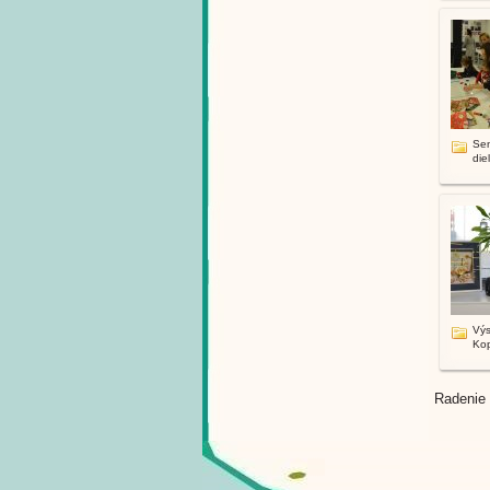
Sen
diel
Výs
Kop
Radenie