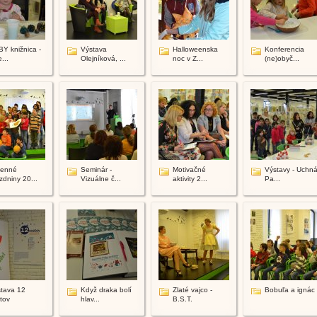
Y knižnica -
Výstava
Halloweenska
Konferencia
...
Olejníková, ...
noc v Z...
(ne)obyč...
senné
Seminár -
Motivačné
Výstavy - Uchná
zdniny 20...
Vizuálne č...
aktivity 2...
Pa...
tava 12
Když draka bolí
Zlaté vajco -
Bobuľa a ignác
tov
hlav...
B.S.T.