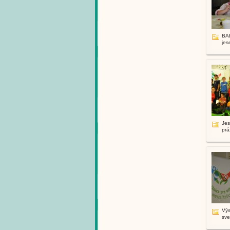
BAB
jese
Je
prá
Výs
sve