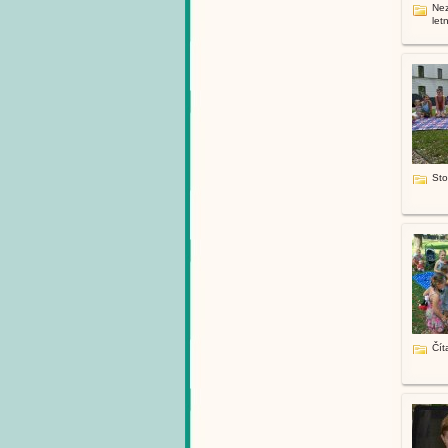
Ne
letn
St
Čít