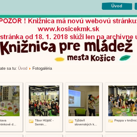
Úvod
ate sa tu:
Úvod
Fotogaléria
tava
Tibor HUjdič -
Týždeň
Peppa v knižnic
tinkové d...
Semin...
slovenských k...