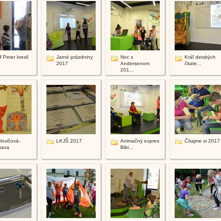
 Peter kreslí
Jarné prázdniny
Noc s
Kráľ detských
2017
Andersenom
čitate...
201...
lovičová-
LKJŠ 2017
Animačný expres
Čítajme si 2017
tava
Bibi...