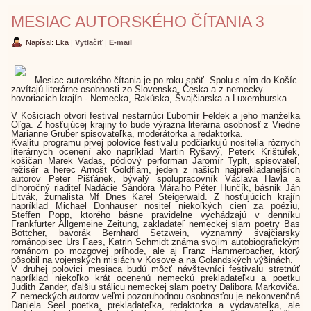
MESIAC AUTORSKÉHO ČÍTANIA 3
Napísal: Eka
|
Vytlačiť
|
E-mail
Mesiac autorského čítania je po roku späť. Spolu s ním do Košíc
zavítajú literárne osobnosti zo Slovenska, Česka a z nemecky
hovoriacich krajín - Nemecka, Rakúska, Švajčiarska a Luxemburska.
V Košiciach otvorí festival nestarnúci Ľubomír Feldek a jeho manželka
Oľga. Z hosťujúcej krajiny to bude výrazná literárna osobnosť z Viedne
Marianne Gruber spisovateľka, moderátorka a redaktorka.
Kvalitu programu prvej polovice festivalu podčiarkujú nositelia rôznych
literárnych ocenení ako napríklad Martin Ryšavý, Peterk Krištúfek,
košičan Marek Vadas, pódiový performan Jaromír Typlt, spisovateľ,
režisér a herec Arnošt Goldflam, jeden z našich najprekladanejších
autorov Peter Pišťánek, bývalý spolupracovník Václava Havla a
dlhoročný riaditeľ Nadácie Sándora Máraiho Péter Hunčík, básnik Ján
Litvák, žurnalista Mf Dnes Karel Steigerwald. Z hosťujúcich krajín
napríklad Michael Donhauser nositeľ niekoľkých cien za poéziu,
Steffen Popp, ktorého básne pravidelne vychádzajú v denníku
Frankfurter Allgemeine Zeitung, zakladateľ nemeckej slam poetry Bas
Böttcher, bavorák Bernhard Setzwein, významný švajčiarsky
románopisec Urs Faes, Katrin Schmidt známa svojim autobiografickým
románom po mozgovej príhode, ale aj Franz Hammerbacher, ktorý
pôsobil na vojenských misiách v Kosove a na Golandských výšinách.
V druhej polovici mesiaca budú môcť návštevníci festivalu stretnúť
napríklad niekoľko krát ocenenú nemeckú prekladateľku a poetku
Judith Zander, ďalšiu stálicu nemeckej slam poetry Dalibora Markoviča.
Z nemeckých autorov veľmi pozoruhodnou osobnosťou je nekonvenčná
Daniela Seel poetka, prekladateľka, redaktorka a vydavateľka, ale