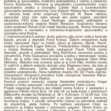
podobne aj spisovateľka, kurátorka prekladateľka z ruštiny a taliančiny
Emma Braslavsky. Privítame aj prezidentku Luxemburského zväzu
spisovateľov poetku a novinárku Colette Mart a luxemburského
spisovateľa laureáta prestížnej Ceny Battyho Webera Nica Helmingera.
Z rakúska bude určite zaujímavý Christoph W. Bauer rakúsky
spisovateľ, ktorý sám seba opisuje ako poeta Legens, prezident
rakúskeho PEN klubu Josef Haslinger, spisovateľ, prekladateľ a
spoločensko-kritický esejista Robert Menasse. Švajčiarsku literárnu
scénu predstaví Roman Graf mladý básnika prozaik, Verena Stössinger
spisovateľka a novinárka a slovensko-švajčiarska spisovateľka a
novinárka Irena Brežná.
Z československých autorov druhú polovicu júla otvorí stálica festivalu
básnik, prozaik a dramatik Pavel Kohout. Ďalším emigrantom bude
český spisovateľ, žijúci vo Viedni, píšuci aj latinsky, básnik, filozof,
esejista a výtvarník Eugen Brikcius. Predstaviteľov mladej slovenskej
a českej literárnej tvorby bude zastupovať Pavel Trtílek český
dramatik, prozaik a prekladateľ, Nóra Ružičková slovenská poetka a
výtvarníčka, Petra Soukupová prozaička a jedna z dramaturgov seriálu
Ulice, ale aj tohto roku nominovaný na cenu Magnesia Litera Milan
Děžinský. Niekoľko krát ocenený autor je aj Emil Hakl, ktorého novela
O rodičích a dětech nielenže dostala cenu Magnesia Litera, ale bola aj
úspešne sfilmovaná. Určite jedinečné bude vystúpenie legendy
českého undergroundu, člena hudobnej skupiny DG 307 Pavla Zajíčka.
Slovenských súčasných prozaikov bude zastupovať Stanislav Rakús,
Viťo Staviarsky a Pavol Rankov.
Festival uzatvorí nemecký majster literárneho minimalizmu Gregor
Sander a český spisovateľ, výtvarník a performer Patrik Linhart.
Projekt organizuje Knižnica pre mládež mesta Košice, v spolupráci s
agentúrou Větrné mlýny Brno. Už tretí rok sa bude konať v priestoroch
Bábkového divadla na Alžbetinej ul. 38 v Košiciach. O 18.00 hod. číta
český alebo slovenský spisovateľ a po ňom spisovateľ z nemecky
hovoriacej krajiny. V pozadí nemeckého čítania sa premietne preklad
do slovenčiny, alebo češtiny. Po každom autorskom čítaní sa
uskutoční aj krátka beseda s prítomným autorom. Okrem Košíc sa
festival koná v Brne, Ostrave a Wroclawi. V Česku ide o 14. ročník.