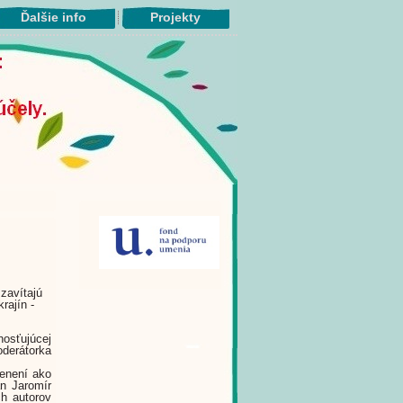
Ďalšie info
Projekty
zavítajú
rajín -
hosťujúcej
oderátorka
cenení ako
an Jaromír
ch autorov