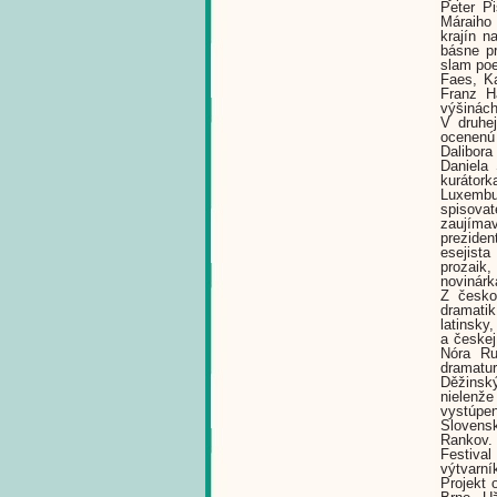
Peter Pi
Máraiho 
krajín n
básne pr
slam poe
Faes, K
Franz H
výšinách
V druhej
ocenenú 
Dalibor
Daniela 
kurátork
Luxembu
spisovat
zaujímav
preziden
esejist
prozaik,
novinárk
Z českos
dramatik
latinsky
a českej
Nóra Ru
dramatu
Děžinský
nielenže
vystúpe
Slovensk
Rankov.
Festival
výtvarník
Projekt 