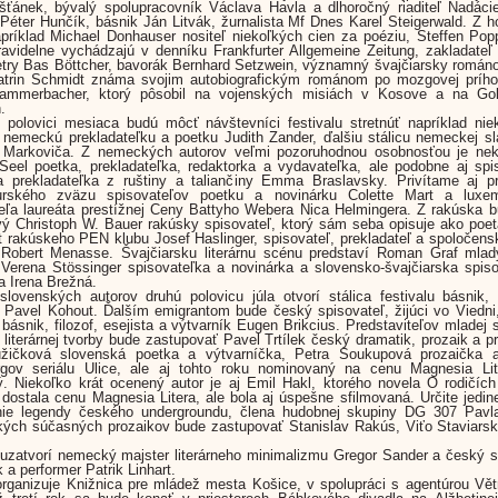
šťánek, bývalý spolupracovník Václava Havla a dlhoročný riaditeľ Nadác
Péter Hunčík, básnik Ján Litvák, žurnalista Mf Dnes Karel Steigerwald. Z h
apríklad Michael Donhauser nositeľ niekoľkých cien za poéziu, Steffen Pop
avidelne vychádzajú v denníku Frankfurter Allgemeine Zeitung, zakladate
try Bas Böttcher, bavorák Bernhard Setzwein, významný švajčiarsky román
atrin Schmidt známa svojim autobiografickým románom po mozgovej príhod
ammerbacher, ktorý pôsobil na vojenských misiách v Kosove a na Go
.
 polovici mesiaca budú môcť návštevníci festivalu stretnúť napríklad nie
nemeckú prekladateľku a poetku Judith Zander, ďalšiu stálicu nemeckej s
a Markoviča. Z nemeckých autorov veľmi pozoruhodnou osobnosťou je ne
Seel poetka, prekladateľka, redaktorka a vydavateľka, ale podobne aj spi
a prekladateľka z ruštiny a taliančiny Emma Braslavsky. Privítame aj p
rského zväzu spisovateľov poetku a novinárku Colette Mart a luxe
eľa laureáta prestížnej Ceny Battyho Webera Nica Helmingera. Z rakúska b
ý Christoph W. Bauer rakúsky spisovateľ, ktorý sám seba opisuje ako poe
t rakúskeho PEN klubu Josef Haslinger, spisovateľ, prekladateľ a spoločensk
a Robert Menasse. Švajčiarsku literárnu scénu predstaví Roman Graf mlad
 Verena Stössinger spisovateľka a novinárka a slovensko-švajčiarska spis
a Irena Brežná.
lovenských autorov druhú polovicu júla otvorí stálica festivalu básnik,
 Pavel Kohout. Ďalším emigrantom bude český spisovateľ, žijúci vo Viedni,
, básnik, filozof, esejista a výtvarník Eugen Brikcius. Predstaviteľov mladej 
 literárnej tvorby bude zastupovať Pavel Trtílek český dramatik, prozaik a pr
žičková slovenská poetka a výtvarníčka, Petra Soukupová prozaička 
rgov seriálu Ulice, ale aj tohto roku nominovaný na cenu Magnesia Lit
. Niekoľko krát ocenený autor je aj Emil Hakl, ktorého novela O rodičíc
 dostala cenu Magnesia Litera, ale bola aj úspešne sfilmovaná. Určite jedi
nie legendy českého undergroundu, člena hudobnej skupiny DG 307 Pavla
ých súčasných prozaikov bude zastupovať Stanislav Rakús, Viťo Staviars
 uzatvorí nemecký majster literárneho minimalizmu Gregor Sander a český s
 a performer Patrik Linhart.
organizuje Knižnica pre mládež mesta Košice, v spolupráci s agentúrou Vě