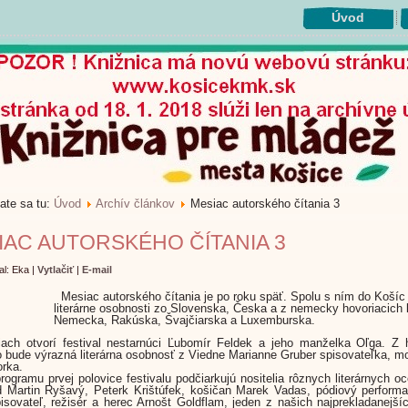
Úvod
ate sa tu:
Úvod
Archív článkov
Mesiac autorského čítania 3
IAC AUTORSKÉHO ČÍTANIA 3
al: Eka
|
Vytlačiť
|
E-mail
Mesiac autorského čítania je po roku späť. Spolu s ním do Košíc 
literárne osobnosti zo Slovenska, Česka a z nemecky hovoriacich k
Nemecka, Rakúska, Švajčiarska a Luxemburska.
ach otvorí festival nestarnúci Ľubomír Feldek a jeho manželka Oľga. Z 
to bude výrazná literárna osobnosť z Viedne Marianne Gruber spisovateľka, m
orka.
programu prvej polovice festivalu podčiarkujú nositelia rôznych literárnych o
d Martin Ryšavý, Peterk Krištúfek, košičan Marek Vadas, pódiový perform
pisovateľ, režisér a herec Arnošt Goldflam, jeden z našich najprekladanejší