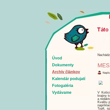
Nachádz
Úvod
MES
Dokumenty
Archív článkov
Napís
Kalendár podujatí
Fotogaléria
Vydávame
V Košici
krajiny 
a redakt
Kvalitu 
napríkla
Typlt, s