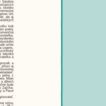
ie Sándora
osťujúcich
p, ktorého
ľ nemeckej
opisec Urs
e, ale aj
landských
koľko krát
lam poetry
konvenčná
sovateľka,
rezidentku
mburského
ude určite
ta Legens,
o-kritický
ý básnika
ovateľka a
 prozaik a
 píšuci aj
slovenskej
ekladateľ,
a jedna z
era Milan
h a dětech
nečné bude
 Zajíčka.
ky a Pavol
pisovateľ,
trné mlýny