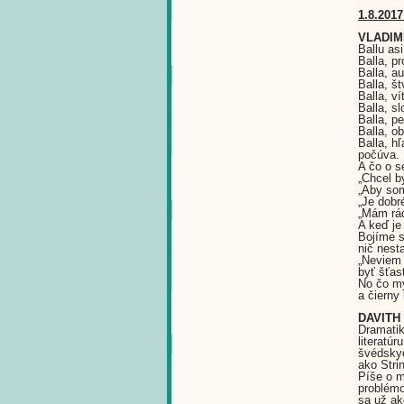
1.8.2017
VLADIM
Ballu as
Balla, pr
Balla, au
Balla, št
Balla, v
Balla, s
Balla, pe
Balla, o
Balla, h
počúva.
A čo o s
„Chcel b
„Aby som
„Je dobr
„Mám rád 
A keď je
Bojíme s
nič nest
„Neviem 
byť šťas
No čo my
a čierny
DAVITH
Dramatik
literatú
švédskyc
ako Stri
Píše o m
problém
sa už ak