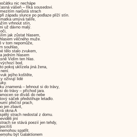
počátku nic nechápe
časná vášeň – říká sousedovi.
 mezitím narůstá strach
při západu slunce po podlaze plíží stín.
matka umývá talíře,
ažím vrhnout stín,
 mi už dávno malý.
oči,
lím jak zůstat hlasem,
hlasem věčného muže.
ě v tom nepomůže,
m souhlas,
é tělo stalo zvukem,
 a jedním hlasem
sně Vidím ten hlas.
výchozí bod,
to pokoj uklízela jiná žena,
 není.
vuk jejího koštěte,
y oživují lidé
vuky.
ku znamená – lehnout si do trávy,
i do trávy – příchod jara.
amocen se díváš do nebe
itový sáček předstihuje letadlo.
umí přečíst prach,
o jen zbavit,
rá okna A
spělý strach nedostal z domu.
viděli jiní
strach se stává poezií jen tehdy,
pocítíš
o nemohou spatřit.
nemohu být Galaktionem