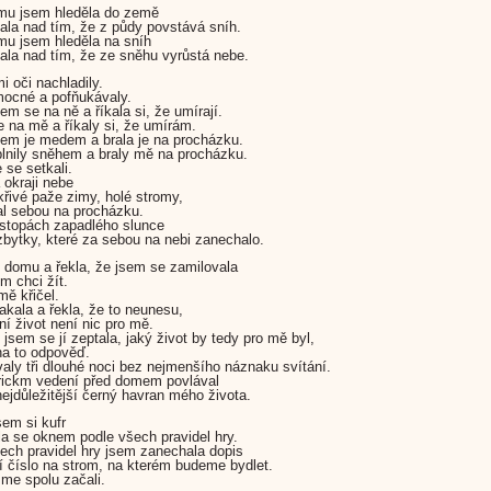
mu jsem hleděla do země
ala nad tím, že z půdy povstává sníh.
mu jsem hleděla na sníh
ala nad tím, že ze sněhu vyrůstá nebe.
i oči nachladily.
ocné a pofňukávaly.
em se na ně a říkala si, že umírají.
e na mě a říkaly si, že umírám.
sem je medem a brala je na procházku.
lnily sněhem a braly mě na procházku.
 se setkali.
 okraji nebe
křivé paže zimy, holé stromy,
al sebou na procházku.
 stopách zapadlého slunce
 zbytky, které za sebou na nebi zanechalo.
 domu a řekla, že jsem se zamilovala
m chci žít.
mě křičel.
kala a řekla, že to neunesu,
ní život není nic pro mě.
 jsem se jí zeptala, jaký život by tedy pro mě byl,
a to odpověď.
aly tři dlouhé noci bez nejmenšího náznaku svítání.
rickm vedení před domem povlával
 nejdůležitější černý havran mého života.
sem si kufr
ila se oknem podle všech pravidel hry.
ech pravidel hry jsem zanechala dopis
ní číslo na strom, na kterém budeme bydlet.
sme spolu začali.