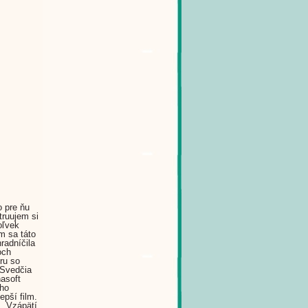
o pre ňu
truujem si
oľvek
m sa táto
radníčila
och
ru so
 Svedčia
nasoft
ého
epší film.
s. Vzápätí