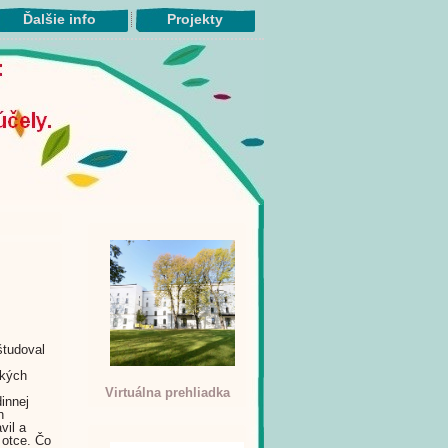
Ďalšie info
Projekty
študoval
ckých
Virtuálna prehliadka
dinnej
n
vil a
 otce. Čo