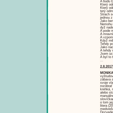
A budu 
Který od
Který od
terý odm
Strach s
jednou z
Jako ben
Nemohu n
dyž nad
A pode m
A mravn
A vzpom
Když mě 
Tehdy po
Jako na
A tehdy 
Jsem uch
A byl to
...
2.8.2017
MONIKA
vyštudova
zábava a
svoje vl
rozobrať
krehká, 
alebo st
manuálne
slovíčka
o tom je
litera (
medveďa 
Dozvedel