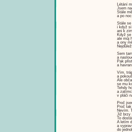
Létání m
Jsem nad
Stále mě
a po noc
Stále se
i když s
ani k zi
Když se
ale můj 
a ony mě
Nejdůlež
Sem tam 
a naslo
Pak přis
a havran
Vím, trá
a pokouš
Ale obča
se mu ko
Tehdy ho
a zatímc
v pláči 
Proč jse
Proč tak
Nevím. T
Již brzy
To dostá
A letím 
a vyprav
do jedno