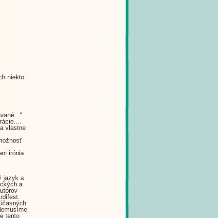
ch niekto
vané...“
ácie....
a vlastne
 možnosť
ni irónia
ý jazyk a
lických a
autorov
rdifest.
súčasných
 Nemusíme
e tento