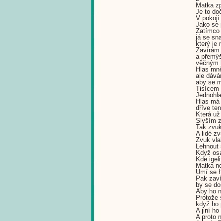
Matka z
Je to do
V pokoji
Jako se 
Zatímco 
já se sn
který je
Zavírám 
a přemýš
věčným 
Hlas mn
ale dává
aby se m
Tisícem
Jednohla
Hlas má 
dříve ten
Která už
Slyším z
Tak zvuk
A lidé z
Zvuk vla
Lehnout s
Když os
Kde igel
Matka ne
Umí se h
Pak zaví
by se do
Aby ho ne
Protože 
když ho 
A jiní h
A proto 