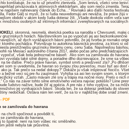
chlo konštatuje, že na to už priveľmi zlenivela. „Som lenivá, všetci sme leniv
apríklad priväzovala k atómových elektrárňam, aby som niečo zmenila. Tera
e napíšem nahnevaný článok do Echa...“ Rovnako ako ďalší hostia festivalu
alla, Fedor Gál) si myslí, že si ľudia neuvedomujú ani nevážia, že práve žijú 
nejšom období v akom kedy ľudia doteraz žili. „Všade dookola vidím veľa sam
ek množstvu osobných až intímnych informácií zverejňovaných na sociálnych 
KHOKELI
, skromná, nesmelá, éterická poetka sa narodila v Chevsureti, malej o
v gruzínskych horách. Návštevníkom sa po vypočutí jej asi bezkonkurenčne
mavejších, až dych vyrážajúcich básní potvrdilo, že jej tvorba je rovnako orig
z ktorého pochádza. Potvrdzuje to autorkina básnická prvotina, za ktorú si od
iesla prestížnejšiu gruzínsku literárnu cenu, cenu Saba. Najsilnejšou básňou,
ohli na Mesiaci autorského čítania 2017, alebo počas jeho predchádzajúcich 
 vypočuť, však bola jednoznačne báseň: Ako som sa zamilovala do havrana
ovi vyvolala také silné dojmy, a poriadne dlho doznievajúce, že sme sa vôbe
ť na tie ďalšie. Prečo práve havran, symbol smrti a predzvesť zla? „Po dlhšo
ní som si uvedomila, že havran so svojou zlou povesťou, musí byť asi dosť
ako ja. Tak prečo sa nedať dokopy?“ Dokáže ju však inšpirovať hocičo. Vše
 a bežné veci sú pre ňu zaujímavé. Vyhýba sa asi len svojim snom, s ktorý
ecifický vzťah. „Často mávam zlé sny a trápia ma nočné mory. Preto o nich 
“ Čo nás na záver tohto silne emotívneho večera najviac potešilo? Liine pre
ude ľudstvo nažive, bude žiť aj poézia. A pre nás z toho vyplýva, že sa môž
množstvo jej vynikajúcich básní. Škoda len, že sa doteraz prekladu do slove
štiny nedočkali. Ostáva nám len veriť, že sa to v najbližšej dobe snáď zmení.
- PDF
m se zamilovala do havrana
na chvíli spočinout a povědět ti,
 se zamilovala do havrana.
 to špatně: není na tom vůbec nic směšného.
em ještě nebyla tak průsvitná.