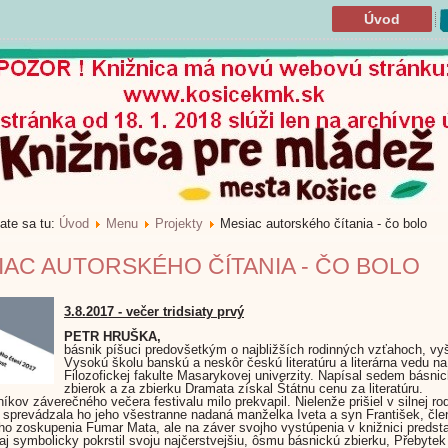
Úvod
ate sa tu:
Úvod
Menu
Projekty
Mesiac autorského čítania - čo bolo
IAC AUTORSKÉHO ČÍTANIA - ČO BOLO
3.8.2017 - večer tridsiaty prvý
PETR HRUŠKA,
básnik píšuci predovšetkým o najbližších rodinných vzťahoch, vy
Vysokú školu banskú a neskôr českú literatúru a literárna vedu na
Filozofickej fakulte Masarykovej univerzity. Napísal sedem básni
zbierok a za zbierku Dramata získal Štátnu cenu za literatúru.
íkov záverečného večera festivalu milo prekvapil. Nielenže prišiel v silnej ro
 sprevádzala ho jeho všestranne nadaná manželka Iveta a syn František, čle
o zoskupenia Fumar Mata, ale na záver svojho vystúpenia v knižnici predsta
aj symbolicky pokrstil svoju najčerstvejšiu, ôsmu básnickú zbierku, Přebytek