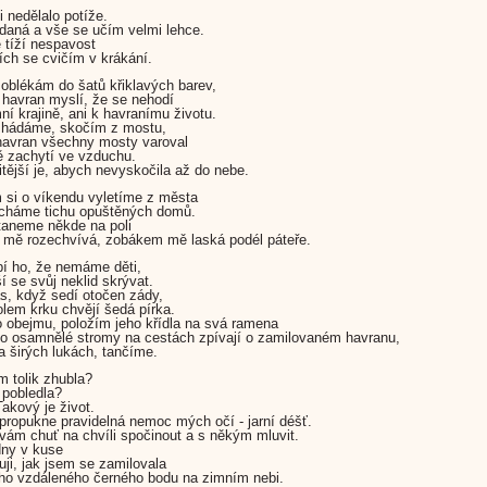
i nedělalo potíže.
aná a vše se učím velmi lehce.
 tíží nespavost
ích se cvičím v krákání.
 oblékám do šatů křiklavých barev,
i havran myslí, že se nehodí
mní krajině, ani k havranímu životu.
 hádáme, skočím z mostu,
havran všechny mosty varoval
 zachytí ve vzduchu.
itější je, abych nevyskočila až do nebe.
si o víkendu vyletíme z města
ucháme tichu opuštěných domů.
taneme někde na poli
 mě rozechvívá, zobákem mě laská podél páteře.
pí ho, že nemáme děti,
í se svůj neklid skrývat.
s, když sedí otočen zády,
lem krku chvějí šedá pírka.
 obejmu, položím jeho křídla na svá ramena
o osamnělé stromy na cestách zpívají o zamilovaném havranu,
na širých lukách, tančíme.
m tolik zhubla?
 pobledla?
akový je život.
 propukne pravidelná nemoc mých očí - jarní déšť.
vám chuť na chvíli spočinout a s někým mluvit.
dny v kuse
uji, jak jsem se zamilovala
ho vzdáleného černého bodu na zimním nebi.