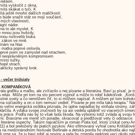
Ereklem,
mítá vyskočit z okna,
mítá skákat o tyči, K
ítá ještě mnoho dalších maličkostí.
e bude snažit stát se mojí součástí,
 mých vlastností,
igní nádor.
a to ale myslet, K
e mnou jsou hvězdy,
nou rozkvetlá louka
í zákon ve mně.
ínám na hlas
matka poprvé oslovila.
prvé jsem se zamyslel nad strachem,
d neoprávněným kompromisem
místo tužky,
opil strach.
 takticky správný krok.
 - večer tridsiaty
 KOMPANÍKOVÁ
la grafiku a maľbu, ale zvíťazilo u nej písanie a literatúra. Baví ju písať, je t
 relax. Môže pri tom na sto percent vypnúť a môže to robiť kdekoľvek. „Konš
astné svety a čo nemôžem žiť, to si môžem napísať. A môžem pri tom kohok
 na súčiastky a on o tom nemusí vedieť. Písanie je pre mňa taká terapia.“ Ná
no veľmi energická osôbka priznala, že úplne najradšej by strihala stromy, záh
olárčila. A vďaka svojej zručnosti by sa asi vedela uplatniť vo viacerých smer
j práce. Podľa nás by to však bola škoda. Na výbornú totiž zvláda aj svoju h
mi. Bravúrne vie meniť ich poradie, skracovať a predlžovať vety či odstavce.
j literárne úspechy. Takým najväčším je román Piata loď, ktorý získal cenu A
2011) a bol preložený do piatich jazykov. Ako sfilmovaný vyhral cenu Krištáľov
na medzinárodnom festivale Berlinale a detská porota ho ohodnotila ako najl
i sme sa, že ju baví robiť aj noviny a rada by zmenila niektoré veci okolo ná