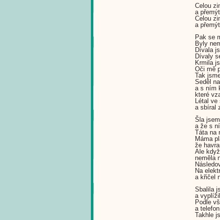
Celou zi
a přemýt
Celou zi
a přemýt
Pak se m
Byly nem
Dívala js
Dívaly s
Krmila j
Oči mě p
Tak jsme
Seděl na
a s ním 
které vz
Létal ve
a sbíral
Šla jsem
a že s ní
Táta na 
Máma pla
že havra
Ale když
neměla n
Následov
Na elekt
a křičel
Sbalila j
a vyplíž
Podle vš
a telefo
Takhle j