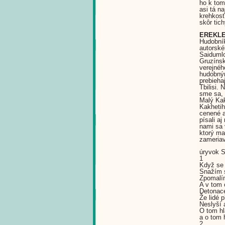
ho k tom
asi tá n
krehkosť,
skôr tich
EREKLE
Hudobník
autorské
Saidumlo
Gruzínsk
verejnéh
hudobným
prebieha
Tbilisi.
sme sa, 
Malý Kak
Kakhetih
cenené a
písali a
nami sa 
ktorý ma
zameriav
úryvok S
1
Když se 
Snažím 
Zpomalím
A v tom 
Detonace 
Že lidé p
Neslyší 
O tom h
a o tom 
2