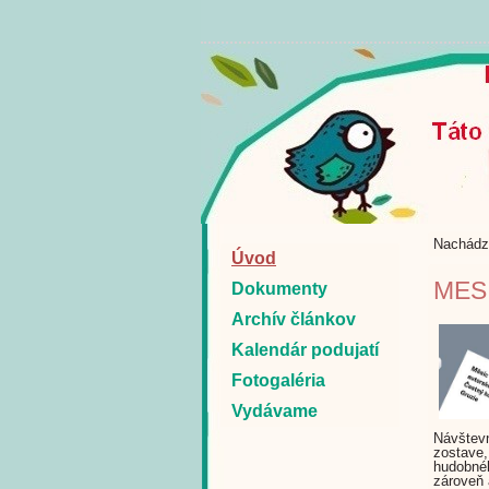
Nachádz
Úvod
MES
Dokumenty
Archív článkov
Kalendár podujatí
Fotogaléria
Vydávame
Návštevn
zostave,
hudobnéh
zároveň 