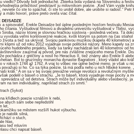
u viedlo? Dôvody boli jednoduché. Zbierka bola vydaná na Slovensku a festi
ajvhodnejšia príležitosť predstaviť ju milovníkom poézie. „Keď Vám vyjde kniha
 neviete čo ste to spáchal, či ste to urobil dobre, ale urobíte si radosť.“ Petr
ý a málo hovorí, práve preto oveľa viac čítal.
 DEISADZE
 a spisovateľ, Erekle Deisadze bol úplne posledným hosťom festivalu Mesia
ho čítania. Vyštudoval filmovú a divadelnú univerzitu vyštudoval v Tbilisi, vy
 Siroba, názov ktorej je slovnou hračkou súslovia - posledná večera. Tá dok
u vyvolala veľmi kontroverzné reakcie, kvôli ktorým sa potom na čas stiahol
o života a tiež sa ukrýval. Svojou pankovou muzikou (kapela 40 kilometrov) a 
i klipmi už od roku 2012 vyjadruje svoje politické názory. Meno kapely sa zr
júceho hudobného projektu, kedy sa tanky nachádzali len 40 kilometrov od hr
 Návštevníkov zaujímal aj pôvod, pre nás zvláštne znejúceho mena Erekle. Do
že pochádza z gréčtiny a nosil ho Heraclius II, tiež známy ako Erekle II alebo
hetian. Bol to gruzínsky monarcha dynastie Bagrationi , ktorý vládol ako kráľ
o v rokoch 1744 až 1762. A vraj to vôbec nie úplne bežné meno, je však u n
 považujú si ho. Čo sa týka poézie, tá má podľa neho u nich hlboké korene. 
j naši králi.“ A on sa v tej svojej prevažne venuje revolúcii a revolučným myšl
však podelil o báseň o strachu. „Je to báseň, ktorá vyjadruje moje pocity a mô
 sprevádza už od detstva. Strach môže byť individuálny alebo všeobecný, ja
am na ten individuálny, napríklad strach zo smrti.“
trach (Sykot)
na křídlech poezie vznáším k nebi,
se abych sám sebe nepředstihl
 let,
okamžiku se městem rozšíří hukot výbuchu.
je natolik silná,
řichází o sluch,
ale hlas,
lasu teď mluvím
hlasu chci napsat báseň.