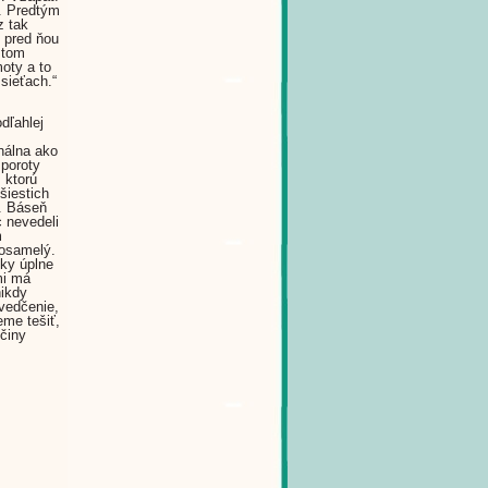
í. Predtým
z tak
 pred ňou
v tom
oty a to
sieťach.“
dľahlej
inálna ako
 poroty
 ktorú
šiestich
. Báseň
c nevedeli
m
 osamelý.
tky úplne
mi má
nikdy
svedčenie,
eme tešiť,
nčiny