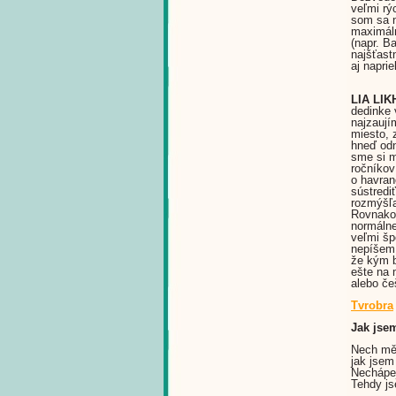
veľmi rý
som sa n
maximáln
(napr. B
najšťast
aj napri
LIA LI
dedinke 
najzaují
miesto, 
hneď odn
sme si m
ročníkov
o havran
sústredi
rozmýšľa
Rovnako 
normálne
veľmi šp
nepíšem.
že kým b
ešte na 
alebo če
Tvrobra
Jak jse
Nech mě 
jak jsem
Nechápej
Tehdy js