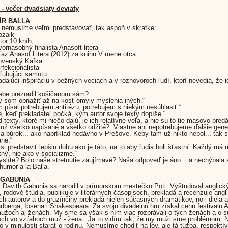
 - večer dvadsiaty deviaty
ÍR BALLA
i nemusíme veľmi predstavovať, tak aspoň v skratke:
ozaik
tor 10 kníh,
vornásobný finalista Anasoft litera
íťaz Anasof Litera (2012) za knihu V mene otca
lovenský Kafka
rfekcionalista
bľubujúci samotu
ľadajúci inšpiráciu v bežných veciach a v rozhovoroch ľudí, ktorí nevedia, že i
ebe prezradil košičanom sám?
y som obnažiť až na kosť omyly myslenia iných.“
 písal potrebujem antitézu, potrebujem s niekým nesúhlasiť.“
é, keď prekladateľ počká, kým autor svoje texty dopíše.“
texty, ktoré mi niečo dajú, je ich relatívne veľa, a nie sú to tie masovo predá
 už všetko napísané a všetko odžité? „Vlastne ani nepotrebujeme ďalšie gener
a búrok... ako napríklad nedávno v Prešove. Keby tam už nikto nebol... tak s
ane.“
si predstaviť lepšiu dobu ako je táto, na to aby ľudia boli šťastní. Každý má
tný, nie ako v socializme.“
slíte? Bolo naše stretnutie zaujímavé? Naša odpoveď je áno... a nechýbala a
 humor a la Balla.
 GABUNIA
 Davith Gabunia sa narodil v prímorskom mestečku Poti. Vyštudoval anglick
ru, rodové štúdia, publikuje v literárnych časopisoch, prekladá a recenzuje ang
h autorov a do gruzínčiny prekladá nielen súčasných dramatikov, no i diela 
ndberga, Ibsena i Shakespeara. Za svoju divadelnú hru získal cenu festivalu A
užoch aj ženách. My sme sa však s ním viac rozprávali o tých ženách a o 
och vo vzťahoch muž - žena. „Ja to vidím tak, že my muži sme problémom.
o v minulosti starať o rodinu. Nemusíme chodiť na lov, ale tá túžba, respektív