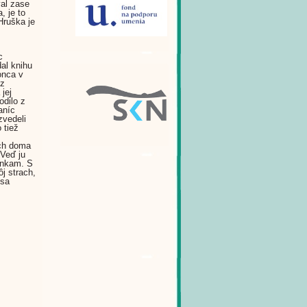
val zase
, je to
 Hruška je
c
dal knihu
onca v
 z
jej
odilo z
aníc
zvedeli
 tiež
ich doma
„Veď ju
ienkam. S
j strach,
 sa