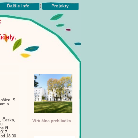
Ďalšie info
Projekty
Košice. S
ram s
a, Česka,
Virtuálna prehliadka
ju
ne či
2017,
 od 18.00