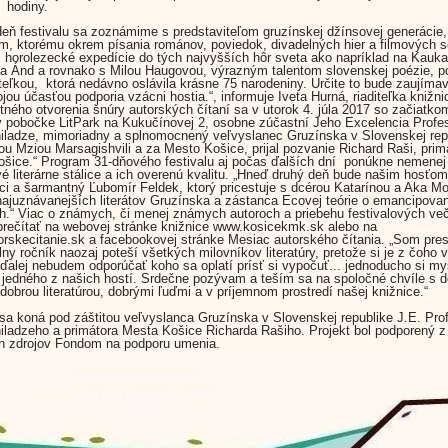
 hodiny.
deň festivalu sa zoznámime s predstaviteľom gruzínskej džínsovej generácie
im, ktorému okrem písania románov, poviedok, divadelných hier a filmových 
i horolezecké expedície do tých najvyšších hôr sveta ako napríklad na Kauka
 a Ánd a rovnako s Milou Haugovou, výrazným talentom slovenskej poézie, p
teľkou, ktorá nedávno oslávila krásne 75 narodeniny. Určite to bude zaujímav
ojou účasťou podporia vzácni hostia.“, informuje Iveta Hurná, riaditeľka knižni
tného otvorenia šnúry autorských čítaní sa v utorok 4. júla 2017 so začiatkom
v pobočke LitPark na Kukučínovej 2, osobne zúčastní Jeho Excelencia Profe
ladze, mimoriadny a splnomocnený veľvyslanec Gruzínska v Slovenskej rep
u Mziou Marsagishvili a za Mesto Košice, prijal pozvanie Richard Raši, prim
šice.“ Program 31-dňového festivalu aj počas ďalších dní ponúkne nemenej
é literárne stálice a ich overenú kvalitu. „Hneď druhý deň bude našim hosťom
ci a šarmantný Ľubomír Feldek, ktorý pricestuje s dcérou Katarínou a Aka Mo
najuznávanejších literátov Gruzínska a zástanca Ecovej teórie o emancipova
ch.“ Viac o známych, či menej známych autoroch a priebehu festivalových več
rečítať na webovej stránke knižnice www.kosicekmk.sk alebo na
rskecitanie.sk a facebookovej stránke Mesiac autorského čítania. „Som pre
lny ročník naozaj poteší všetkých milovníkov literatúry, pretože si je z čoho 
 ďalej nebudem odporúčať koho sa oplatí prísť si vypočuť... jednoducho si my
jedného z našich hostí. Srdečne pozývam a teším sa na spoločné chvíle s 
 dobrou literatúrou, dobrými ľuďmi a v príjemnom prostredí našej knižnice.“
 sa koná pod záštitou veľvyslanca Gruzínska v Slovenskej republike J.E. Pro
ladzeho a primátora Mesta Košice Richarda Rašiho. Projekt bol podporený z
h zdrojov Fondom na podporu umenia.