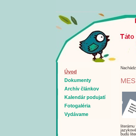
Nachádz
Úvod
MES
Dokumenty
Archív článkov
Kalendár podujatí
Fotogaléria
Vydávame
literárn
jazykové
budú lit