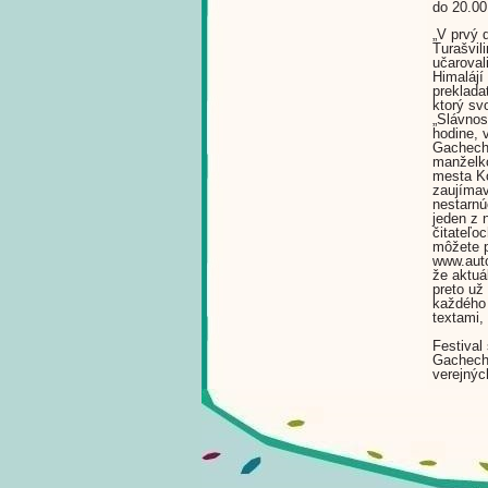
do 20.00
„V prvý 
Turašvil
učaroval
Himalájí
preklada
ktorý sv
„Slávnos
hodine, 
Gachechi
manželko
mesta Ko
zaujímav
nestarnú
jeden z 
čitateľo
môžete p
www.auto
že aktuá
preto už
každého 
textami,
Festival
Gachechi
verejnýc