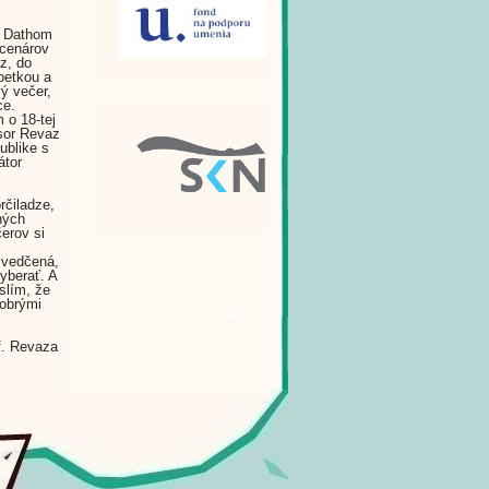
, Dathom
scenárov
z, do
oetkou a
ý večer,
ce.
 o 18-tej
sor Revaz
ublike s
átor
rčiladze,
ných
erov si
svedčená,
vyberať. A
slím, že
dobrými
f. Revaza