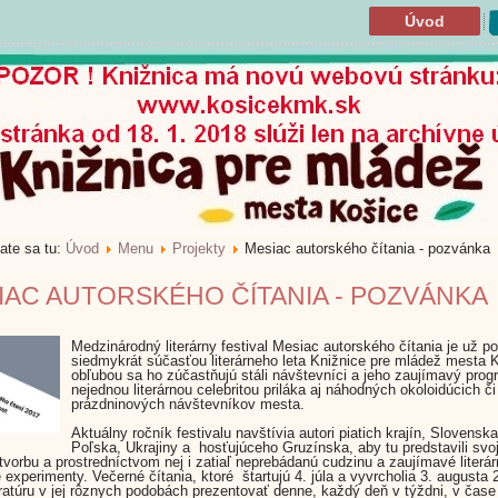
Úvod
ate sa tu:
Úvod
Menu
Projekty
Mesiac autorského čítania - pozvánka
IAC AUTORSKÉHO ČÍTANIA - POZVÁNKA
Medzinárodný literárny festival Mesiac autorského čítania je už po
siedmykrát súčasťou literárneho leta Knižnice pre mládež mesta 
obľubou sa ho zúčastňujú stáli návštevníci a jeho zaujímavý prog
nejednou literárnou celebritou priláka aj náhodných okoloidúcich či
prázdninových návštevníkov mesta.
Aktuálny ročník festivalu navštívia autori piatich krajín, Slovensk
Poľska, Ukrajiny a hosťujúceho Gruzínska, aby tu predstavili svo
u tvorbu a prostredníctvom nej i zatiaľ neprebádanú cudzinu a zaujímavé literár
 experimenty. Večerné čítania, ktoré štartujú 4. júla a vyvrcholia 3. augusta 
eratúru v jej rôznych podobách prezentovať denne, každý deň v týždni, v čase