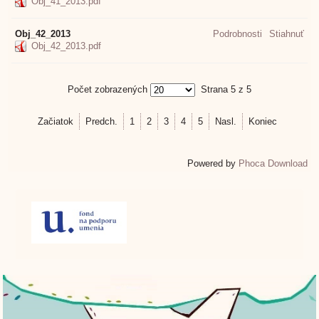
Obj_41_2013.pdf
Obj_42_2013
Podrobnosti
Stiahnuť
Obj_42_2013.pdf
Počet zobrazených
Strana 5 z 5
Začiatok
Predch.
1
2
3
4
5
Nasl.
Koniec
Powered by
Phoca Download