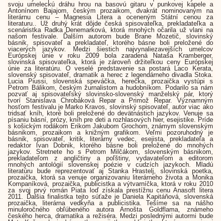
svoju umeleckú dráhu hrou na basovú gitaru v punkovej kapele a
Antonínom Bajajom, českým prozaikom, dvakrát nominovaným na
literárnu cenu – Magnesia Litera a oceneným Státní cenou za
literaturu.. Už druhý krát dôjde česká spisovateľka, prekladateľka a
scenáristka Radka Denemarková, ktorá mnohých očarila už vlani na
našom festivale. Ďalším autorom bude Brane Mozetič, slovinský
básnik, spisovateľ a prekladateľ, ktorého básne boli preložené do
viacerých jazykov. Medzi šiestich najvynaliezavejších umelcov
Európskej únie v roku 2009 bola zaradená Nataša Kramberger,
slovinská spisovateľka, ktorá je zároveň držiteľkou ceny Európskej
únie za literatúru. O veselé predstavenie sa postará Laco Kerata,
slovenský spisovateľ, dramatik a herec z legendárneho divadla Stoka.
Lucia Piussi, slovenská speváčka, herečka, prozaička vystúpi s
Petrom Bálikom, českým žurnalistom a hudobníkom. Podarilo sa nám
pozvať aj spisovateľský slovinsko-slovenský manželský pár, ktorý
tvorí Stanislava Chrobáková Repar a Primož Repar. Významným
hosťom festivalu je Marko Kravos, slovinský spisovateľ, autor viac ako
tridsať kníh, ktoré boli preložené do devätnástich jazykov. Venuje sa
písaniu básní, prózy, kníh pre deti a rozhlasových hier, esejistike. Príde
s košickým rodákom Erikom Jakubom Grochom, známym slovenským
básnikom, prozaikom a knižným grafikom. Veľmi pozoruhodný je
básnik, spisovateľ, kritik, literárny vedec, esejista, prekladateľa a
redaktor Ivan Dobnik, ktorého básne boli preložené do mnohých
jazykov. Stretnete ho s Petrom Milčákom, slovenským básnikom,
prekladateľom z angličtiny a poľštiny, vydavateľom a editorom
mnohých antológií slovenskej poézie v cudzích jazykoch. Mladú
literatúru bude reprezentovať aj Stanka Hrastelj, slovinská poetka,
prozaička, ktorá sa venuje organizovaniu literárneho života a Monika
Kompaníková, prozaička, publicistka a výtvarníčka, ktorá v roku 2010
za svoj prvý román Piata loď získala prestížnu cenu Anasoft litera
2011. Ďalšia finalistka tejto súťaže je Daniela Kapitáňová, slovenská
prozaička, literárna vedkyňa a publicistika. Tešíme sa na nášho
minuloročného obľúbeného autora Arnošta Goldflama, známeho
českého herca, dramatika a režiséra. Medzi poslednými autormi bude