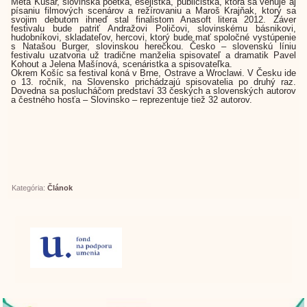
Meta Kušar, slovinská poetka, esejistka, publicistka, ktorá sa venuje aj
písaniu filmových scenárov a režírovaniu a Maroš Krajňak, ktorý sa
svojim debutom ihneď stal finalistom Anasoft litera 2012. Záver
festivalu bude patriť Andražovi Poličovi, slovinskému básnikovi,
hudobníkovi, skladateľov, hercovi, ktorý bude mať spoločné vystúpenie
s Natašou Burger, slovinskou herečkou. Česko – slovenskú líniu
festivalu uzatvoria už tradične manželia spisovateľ a dramatik Pavel
Kohout a Jelena Mašínová, scenáristka a spisovateľka.
Okrem Košíc sa festival koná v Brne, Ostrave a Wroclawi. V Česku ide
o 13. ročník, na Slovensko prichádzajú spisovatelia po druhý raz.
Dovedna sa poslucháčom predstaví 33 českých a slovenských autorov
a čestného hosťa – Slovinsko – reprezentuje tiež 32 autorov.
Kategória:
Článok