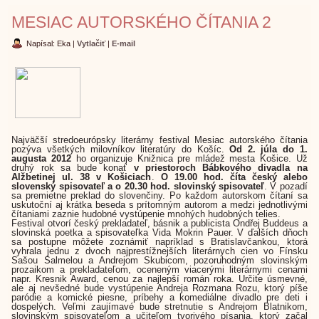
MESIAC AUTORSKÉHO ČÍTANIA 2
Napísal: Eka
|
Vytlačiť
|
E-mail
Najväčší stredoeurópsky literárny festival Mesiac autorského čítania
pozýva všetkých milovníkov literatúry do Košíc.
Od 2. júla do 1.
augusta 2012
ho organizuje Knižnica pre mládež mesta Košice. Už
druhý rok sa bude konať
v priestoroch Bábkového divadla na
Alžbetinej ul. 38 v Košiciach
.
O 19.00 hod. číta český alebo
slovenský spisovateľ a o 20.30 hod. slovinský spisovateľ
. V pozadí
sa premietne preklad do slovenčiny. Po každom autorskom čítaní sa
uskutoční aj krátka beseda s prítomným autorom a medzi jednotlivými
čítaniami zaznie hudobné vystúpenie mnohých hudobných telies.
Festival otvorí český prekladateľ, básnik a publicista Ondřej Buddeus a
slovinská poetka a spisovateľka Vida Mokrin Pauer. V ďalších dňoch
sa postupne môžete zoznámiť napríklad s Bratislavčankou, ktorá
vyhrala jednu z dvoch najprestížnejších literárnych cien vo Fínsku
Sašou Salmelou a Andrejom Skubicom, pozoruhodným slovinským
prozaikom a prekladateľom, oceneným viacerými literárnymi cenami
napr. Kresnik Award, cenou za najlepší román roka. Určite úsmevné,
ale aj nevšedné bude vystúpenie Andreja Rozmana Rozu, ktorý píše
paródie a komické piesne, príbehy a komediálne divadlo pre deti i
dospelých. Veľmi zaujímavé bude stretnutie s Andrejom Blatnikom,
slovinským spisovateľom a učiteľom tvorivého písania, ktorý začal