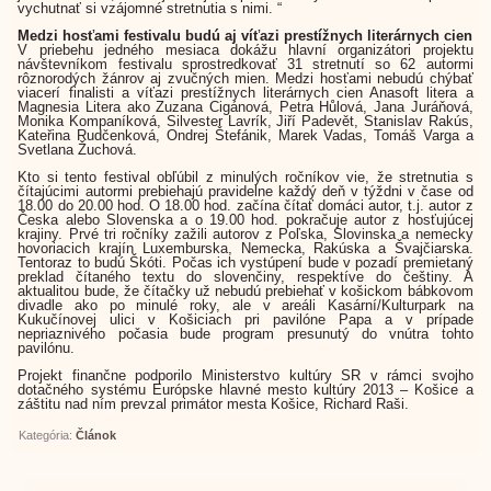
vychutnať si vzájomné stretnutia s nimi. “
Medzi hosťami festivalu budú aj víťazi prestížnych literárnych cien
V priebehu jedného mesiaca dokážu hlavní organizátori projektu
návštevníkom festivalu sprostredkovať 31 stretnutí so 62 autormi
rôznorodých žánrov aj zvučných mien. Medzi hosťami nebudú chýbať
viacerí finalisti a víťazi prestížnych literárnych cien Anasoft litera a
Magnesia Litera ako Zuzana Cigánová, Petra Hůlová, Jana Juráňová,
Monika Kompaníková, Silvester Lavrík, Jiří Padevět, Stanislav Rakús,
Kateřina Rudčenková, Ondrej Štefánik, Marek Vadas, Tomáš Varga a
Svetlana Žuchová.
Kto si tento festival obľúbil z minulých ročníkov vie, že stretnutia s
čítajúcimi autormi prebiehajú pravidelne každý deň v týždni v čase od
18.00 do 20.00 hod. O 18.00 hod. začína čítať domáci autor, t.j. autor z
Česka alebo Slovenska a o 19.00 hod. pokračuje autor z hosťujúcej
krajiny. Prvé tri ročníky zažili autorov z Poľska, Slovinska a nemecky
hovoriacich krajín Luxemburska, Nemecka, Rakúska a Švajčiarska.
Tentoraz to budú Škóti. Počas ich vystúpení bude v pozadí premietaný
preklad čítaného textu do slovenčiny, respektíve do češtiny. A
aktualitou bude, že čítačky už nebudú prebiehať v košickom bábkovom
divadle ako po minulé roky, ale v areáli Kasární/Kulturpark na
Kukučínovej ulici v Košiciach pri pavilóne Papa a v prípade
nepriaznivého počasia bude program presunutý do vnútra tohto
pavilónu.
Projekt finančne podporilo Ministerstvo kultúry SR v rámci svojho
dotačného systému Európske hlavné mesto kultúry 2013 – Košice a
záštitu nad ním prevzal primátor mesta Košice, Richard Raši.
Kategória:
Článok