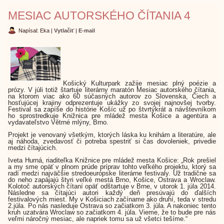
MESIAC AUTORSKÉHO ČÍTANIA 4
Napísal: Eka
|
Vytlačiť
|
E-mail
Košický Kulturpark zažije mesiac plný poézie a
prózy. V júli totiž štartuje literárny maratón Mesiac autorského čítania,
na ktorom viac ako 60 súčasných autorov zo Slovenska, Čiech a
hosťujúcej krajiny odprezentuje ukážky zo svojej najnovšej tvorby.
Festival sa zapíše do histórie Košíc už po štvrtýkrát a návštevníkom
ho sprostredkuje Knižnica pre mládež mesta Košice a agentúra a
vydavateľstvo Větrné mlýny, Brno.
Projekt je venovaný všetkým, ktorých láska ku knihám a literatúre, ale
aj náhoda, zvedavosť či potreba spestriť si čas dovoleniek, privedie
medzi čítajúcich.
Iveta Hurná, riaditeľka Knižnice pre mládež mesta Košice: „Rok prešiel
a my sme opäť v plnom prúde príprav tohto veľkého projektu, ktorý sa
radí medzi najväčšie stredoeurópske literárne festivaly. Už tradične sa
do neho zapájajú štyri veľké mestá Brno, Košice, Ostrava a Wroclaw.
Kolotoč autorských čítaní opäť odštartuje v Brne, v utorok 1. júla 2014.
Následne sa čítajúci autori každý deň presúvajú do ďalších
festivalových miest. My v Košiciach začíname ako druhí, teda v stredu
2.júla. Po nás nasleduje Ostrava so začiatkom 3. júla. A nakoniec tento
kruh uzatvára Wroclaw so začiatkom 4. júla. Vieme, že to bude pre nás
veľmi náročný mesiac, ale napriek tomu sa už všetci tešíme.“