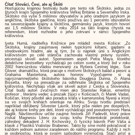
Čítať Slováci, Česi, ale aj Škóti
Hosťujúcou krajinou festivalu bude pre tento rok Škótsko, jedna zo
štyroch krajín Spojeného kráľovstva Veľkej Británie a Severného Írska.
Škótsko má vyše 5 miliónov obyvateľov a jeho úradným jazykom je
angličtina, škótska gaelčina, ktorú používa asi 1 percento obyvateľov
na severozápade krajiny a škótčina, germánsky jazyk, ktorým hovorí
asi 1,5 miliónov Škótov. V roku 2014 sa táto krajina chystá na
referendum, ktoré rozhodne o jeho zotrvaní v rámci Spojeného
kráľovstva.
Iveta Hurná, riaditeľka Knižnice pre mládež mesta Košice: „Zo
Škótska, krajiny zaujímavej nielen typickými kiltami, gajdami a
stredovekými hradmi, ale aj tým, že si napriek únii s Anglickým
kráľovstvom po celé stáročia zachovala vlastný právny systém,
pricestujú skvelí autori. Spomeniem aspoň Petra Maya, ktorého
detektívne bestsellery vychádzajú po celom svete a ktorý bol v roku
2002 francúzskou vládou menovaný za Rytiera Čestnej légie,. Sue
Glover, dramatičku, ktorá pracuje s motívmi škótskych balád a piesní a
Grahama Mastertona, autora hororov. Vypočujeme si aj
najvýznamnejšieho škótskeho básníka Douglesa Dunna, či Alana
Bissetta, ktorý sa presadzuje za odtrhnutie Škótska od Spojeného
kráľovstva. Nechýbajú však ani skvelí autori z Česka a Slovenska.
Čítať budú autori zvučných mien ako Stanislav Rakús, emeritný
profesor , literárny vedec a prozaik žijúci v Košiciach, či Marek Vadas,
Košičan, ktorý pôsobil ako poradca kráľa v kamerunskej Nyenji a ktorý
sa vo svojich knihách orientuje na Afriku. Svoju tvorbu predstaví
napríklad obľúbený Silvester Lavrík, ktorý píše nielen pre dospelých,
ale aj krásne knihy pre deti, ktoré vychádzajú pod pseudonymom Hana
Naglik. Návštevníkov určite zaujme historik Jiří Padevět, ktorý práve
získal Magnesiu Literu za svoju knihu Protentokrát protektorát,
záhrobný dekadent J. H. Krchovský, či fyzický básník Petr Váša a
klasik z Plastiků Vratislav Brabenec. Takto by sme mohli pokračovať o
každom jednom autorovi zaradenom do nášho programu. Každý z nich
je osobnosťou, ktorá je svojím spôsobom výnimočná. Stačí prísť a